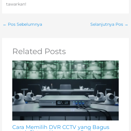
tawarkan!
←
Pos Sebelumnya
Selanjutnya Pos
→
Related Posts
Cara Memilih DVR CCTV yang Bagus