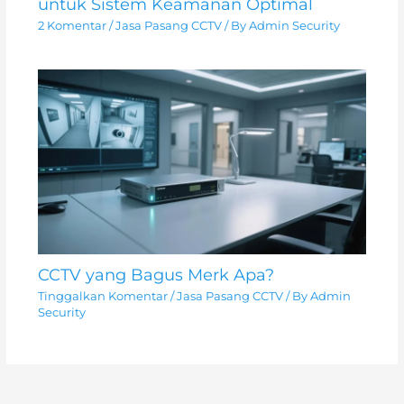
untuk Sistem Keamanan Optimal
2 Komentar
/
Jasa Pasang CCTV
/ By
Admin Security
CCTV yang Bagus Merk Apa?
Tinggalkan Komentar
/
Jasa Pasang CCTV
/ By
Admin
Security