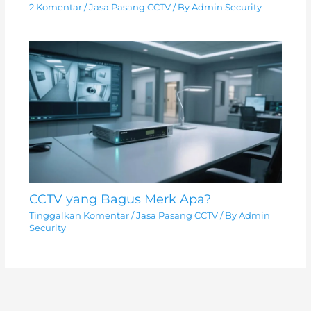
2 Komentar
/
Jasa Pasang CCTV
/ By
Admin Security
CCTV yang Bagus Merk Apa?
Tinggalkan Komentar
/
Jasa Pasang CCTV
/ By
Admin
Security