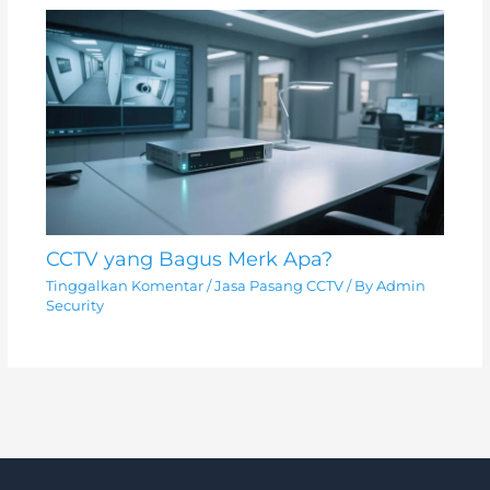
CCTV yang Bagus Merk Apa?
Tinggalkan Komentar
/
Jasa Pasang CCTV
/ By
Admin
Security