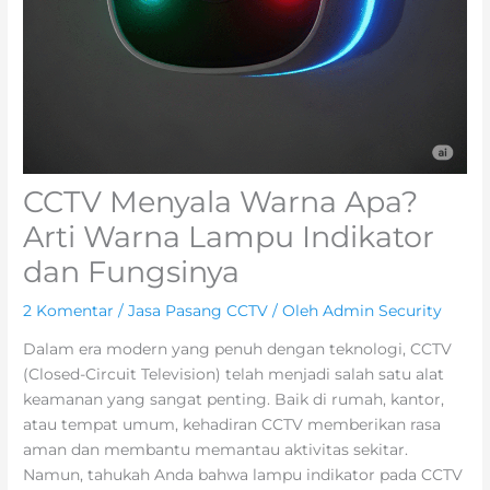
CCTV Menyala Warna Apa?
Arti Warna Lampu Indikator
dan Fungsinya
2 Komentar
/
Jasa Pasang CCTV
/ Oleh
Admin Security
Dalam era modern yang penuh dengan teknologi, CCTV
(Closed-Circuit Television) telah menjadi salah satu alat
keamanan yang sangat penting. Baik di rumah, kantor,
atau tempat umum, kehadiran CCTV memberikan rasa
aman dan membantu memantau aktivitas sekitar.
Namun, tahukah Anda bahwa lampu indikator pada CCTV