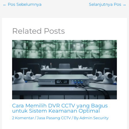
←
Pos Sebelumnya
Selanjutnya Pos
→
Related Posts
Cara Memilih DVR CCTV yang Bagus
untuk Sistem Keamanan Optimal
2 Komentar
/
Jasa Pasang CCTV
/ By
Admin Security