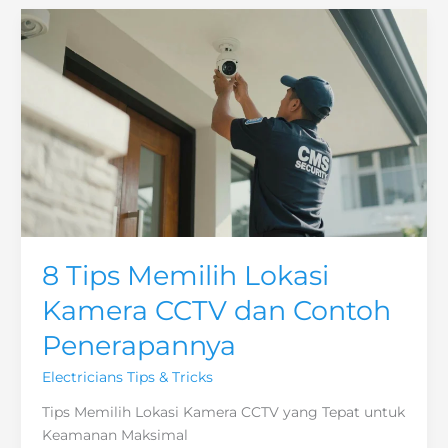
CCTV
yang
Bagus
untuk
Sistem
Keamanan
Optimal
8 Tips Memilih Lokasi
Kamera CCTV dan Contoh
Penerapannya
Electricians Tips & Tricks
Tips Memilih Lokasi Kamera CCTV yang Tepat untuk
Keamanan Maksimal