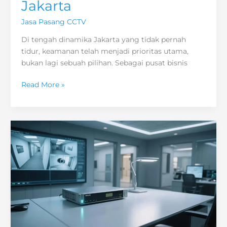
Jakarta
Jasa Pasang CCTV
Di tengah dinamika Jakarta yang tidak pernah
tidur, keamanan telah menjadi prioritas utama,
bukan lagi sebuah pilihan. Sebagai pusat bisnis
Panduan
Read More »
Memilih
Jasa
CCTV
Profesional
di
Jakarta