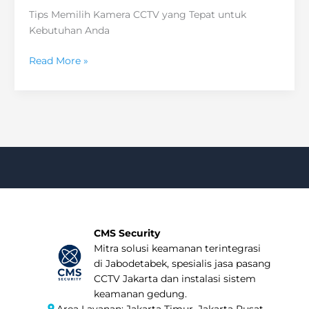
Tips Memilih Kamera CCTV yang Tepat untuk
Kebutuhan Anda
5
Read More »
Tips
Memilih
Kamera
CCTV
yang
Handal
CMS Security
Mitra solusi keamanan terintegrasi
di Jabodetabek, spesialis jasa pasang
CCTV Jakarta dan instalasi sistem
keamanan gedung.
Area Layanan: Jakarta Timur, Jakarta Pusat,