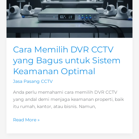
Cara Memilih DVR CCTV
yang Bagus untuk Sistem
Keamanan Optimal
Jasa Pasang CCTV
Anda perlu memahami cara memilih DVR CCTV
yang andal demi menjaga keamanan properti, baik
itu rumah, kantor, atau bisnis. Namun,
Cara
Read More »
Memilih
DVR