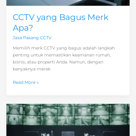
CCTV yang Bagus Merk
Apa?
Jasa Pasang CCTV
Memilih merk CCTV yang bagus adalah langkah
penting untuk memastikan keamanan rumah,
bisnis, atau properti Anda. Namun, dengan
banyaknya merek
CCTV
Read More »
yang
Bagus
Merk
Apa?