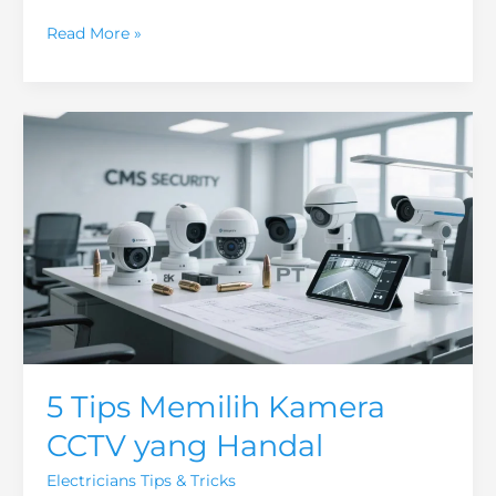
8
Read More »
Tips
Memilih
Lokasi
Kamera
CCTV
dan
Contoh
Penerapannya
5 Tips Memilih Kamera
CCTV yang Handal
Electricians Tips & Tricks