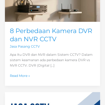
8 Perbedaan Kamera DVR
dan NVR CCTV
Jasa Pasang CCTV
Apa Itu DVR dan NVR dalam Sistem CCTV? Dalam
sistem keamanan ada perbedaan kamera DVR vs
NVR CCTV. DVR (Digital […]
8
Read More »
Perbedaan
Kamera
DVR
dan
NVR